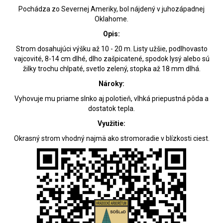
Pochádza zo Severnej Ameriky, bol nájdený v juhozápadnej
Oklahome.
Opis:
Strom dosahujúci výšku až 10 - 20 m. Listy užšie, podlhovasto
vajcovité, 8-14 cm dlhé, dlho zašpicatené, spodok lysý alebo sú
žilky trochu chlpaté, svetlo zelený, stopka až 18 mm dlhá.
Nároky:
Vyhovuje mu priame slnko aj polotieň, vlhká priepustná pôda a
dostatok tepla.
Využitie:
Okrasný strom vhodný najmä ako stromoradie v blízkosti ciest.