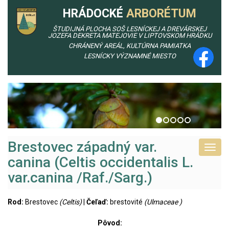
HRÁDOCKÉ
ARBORÉTUM
ŠTUDIJNÁ PLOCHA SOŠ LESNÍCKEJ A DREVÁRSKEJ
JOZEFA DEKRETA MATEJOVIE V LIPTOVSKOM HRÁDKU
CHRÁNENÝ AREÁL, KULTÚRNA PAMIATKA
LESNÍCKY VÝZNAMNÉ MIESTO
Brestovec západný var.
Toggl
canina (Celtis occidentalis L.
navig
var.canina /Raf./Sarg.)
Rod:
Brestovec
(Celtis)
|
Čeľaď:
brestovité
(Ulmaceae )
Pôvod: