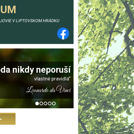
TUM
EJOVIE V LIPTOVSKOM HRÁDKU
oda nikdy neporuší
vlastné pravidlá“
Leonardo da Vinci