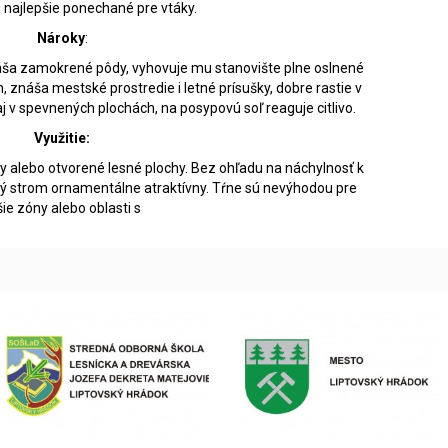
 najlepšie ponechané pre vtáky.
Nároky
:
ša zamokrené pôdy, vyhovuje mu stanovište plne oslnené
h, znáša mestské prostredie i letné prísušky, dobre rastie v
j v spevnených plochách, na posypovú soľ reaguje citlivo.
Využitie:
ky alebo otvorené lesné plochy. Bez ohľadu na náchylnosť k
 strom ornamentálne atraktívny. Tŕne sú nevýhodou pre
ie zóny alebo oblasti s