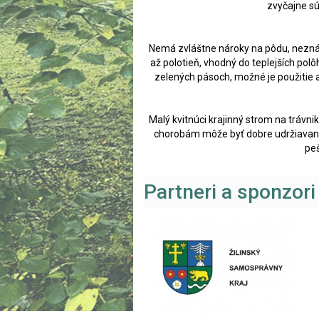
zvyčajne sú
Nemá zvláštne nároky na pôdu, nezná
až polotieň, vhodný do teplejších polô
zelených pásoch, možné je použitie a
Malý kvitnúci krajinný strom na trávni
chorobám môže byť dobre udržiavaný
peš
Partneri a sponzori