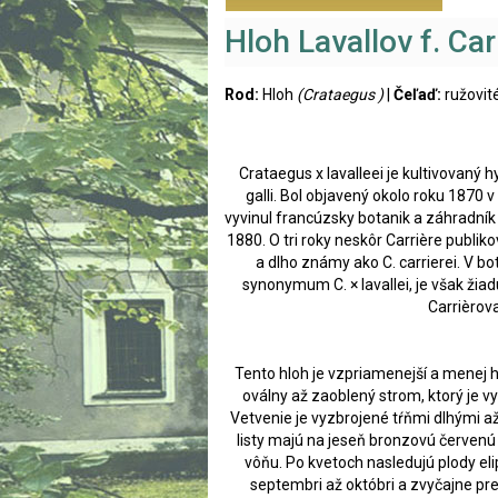
Hloh Lavallov f. Carr
Rod:
Hloh
(Crataegus )
|
Čeľaď:
ružovit
Crataegus x lavalleei je kultivovaný hy
galli. Bol objavený okolo roku 1870
vyvinul francúzsky botanik a záhradník 
1880. O tri roky neskôr Carrière publik
a dlho známy ako C. carrierei. V 
synonymum C. × lavallei, je však žia
Carrièrova
Tento hloh je vzpriamenejší a menej 
oválny až zaoblený strom, ktorý je vy
Vetvenie je vyzbrojené tŕňmi dlhými a
listy majú na jeseň bronzovú červenú 
vôňu. Po kvetoch nasledujú plody el
septembri až októbri a zvyčajne pret