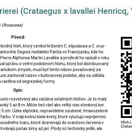
ierei (Crataegus x lavallei Henricq, '
é
(Rosaceae)
Pôvod:
bridný hloh, ktorý vznikol krížením C. stipulacea a C. crus-
 v arboréte Segrez neďaleko Paríža vo Francúzsku, kde ho
Pierre Alphonse Martin Lavallée a prvýkrát ho opísali v roku
oval správu o veľmi podobnom hlohu, ktorý bol distribuovaný
botanickom zmysle, musí byť tento názov považovaný za
duce zachovať názov v kultivarovej podobe, aby sa odlišila
 rastlina od segrezskej formy.
Opis:
husto rozvetvený ako väčšina ostatných hlohov. Je to malý
soký 5 až 8 m. Môže tiež rásť ako veľký viac stonkový ker.
ž 5 cm. Úzke eliptické, nepravidelne ozubené, tmavozelené
farbu. V máji kvitnú biele kvety, ktoré vylučujú nepríjemnú
ipsoidného tvaru, ktoré dozrievajú do oranžovo červena v
rvávajú počas zimy až jari. Plody sú technicky jedlé, ale